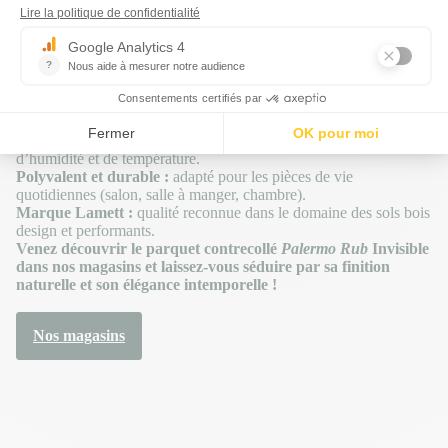
ouvertes
sont mises en valeur par un sol en bois chaleureux et
discret.
Pourquoi le choisir ?
Aspect naturel et lumineux :
finition
Invisible
qui sublime le
chêne sans effacer son essence.
Large lame 190 mm :
crée un effet visuel harmonieux, limite les
lignes de joints et agrandit l’espace.
Structure contrecollée :
stabilité renforcée face aux variations
d’humidité et de température.
Polyvalent et durable :
adapté pour les pièces de vie
quotidiennes (salon, salle à manger, chambre).
Marque Lamett :
qualité reconnue dans le domaine des sols bois
design et performants.
Venez découvrir le parquet contrecollé
Palermo Rub
Invisible
dans nos magasins et laissez-vous séduire par sa finition
naturelle et son élégance intemporelle !
Nos magasins