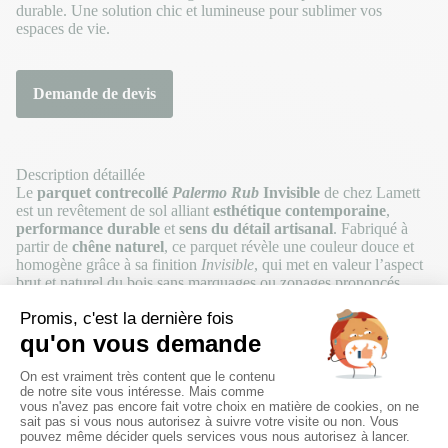
durable. Une solution chic et lumineuse pour sublimer vos
espaces de vie.
Demande de devis
Description détaillée
Le
parquet contrecollé
Palermo Rub
Invisible
de chez Lamett
est un revêtement de sol alliant
esthétique contemporaine
,
performance durable
et
sens du détail artisanal
. Fabriqué à
partir de
chêne naturel
, ce parquet révèle une couleur douce et
homogène grâce à sa finition
Invisible
, qui met en valeur l’aspect
brut et naturel du bois sans marquages ou zonages prononcés.
Avec une largeur de
190 mm
, des longueurs pouvant aller de
400
mm à 1200 mm
et une épaisseur de
14 mm
, ce parquet
contrecollé offre un excellent compromis entre esthétique,
durabilité et facilité de pose. Sa structure contrecollée garantit une
stabilité dimensionnelle optimale
, ce qui le rend adapté à de
nombreuses pièces de vie comme le salon, la salle à manger ou la
chambre.
Ce modèle parle particulièrement aux amateurs d’intérieurs
modernes et épurés, où la
lumière naturelle
et les
surfaces